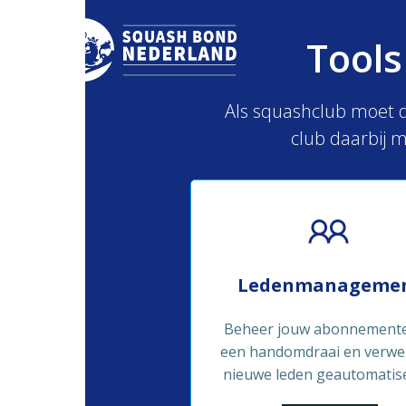
Naar
de
Tools
inhoud
springen
Als squashclub moet de
club daarbij m
Ledenmanageme
Beheer jouw abonnemente
een handomdraai en verw
nieuwe leden geautomatis