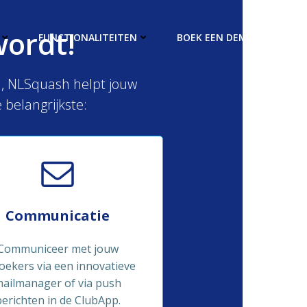
wordt!
FUNCTIONALITEITEN
BOEK EEN DEMO
en, NLSquash helpt jouw
 belangrijkste:
Communicatie
Communiceer met jouw
oekers via een innovatieve
ailmanager of via push
berichten in de ClubApp.