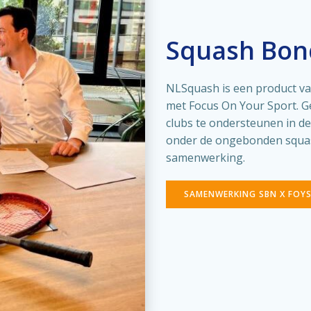
Squash Bon
NLSquash is een product v
met Focus On Your Sport. Ge
clubs te ondersteunen in de
onder de ongebonden squas
samenwerking.
SAMENWERKING SBN X FOY