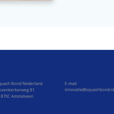
quash Bond Nederland
E-mail:
innovatie@squashbond.nl
ovenkerkerweg 81
187XC Amstelveen