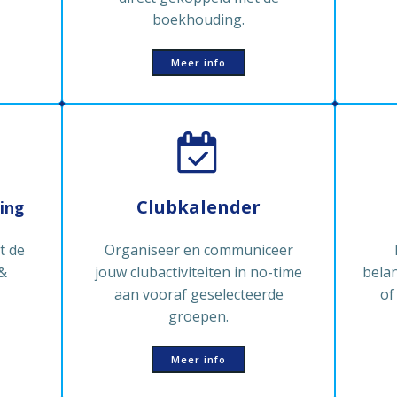
boekhouding.
Meer info
Clubkalender
ing
t de
Organiseer en communiceer
&
jouw clubactiviteiten in no-time
belan
aan vooraf geselecteerde
of
groepen.
Meer info