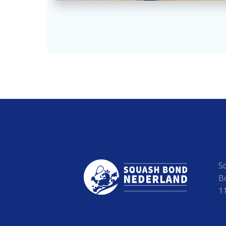
S
B
1