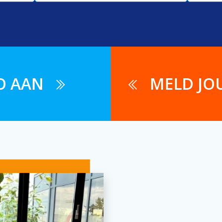
O AAN
MELD JO