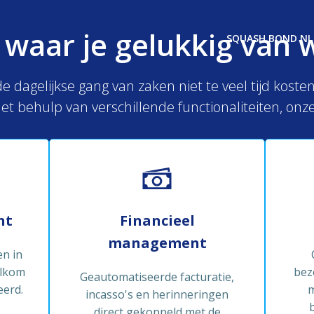
 waar je gelukkig van 
SQUASH BOND NL
 dagelijkse gang van zaken niet te veel tijd kost
et behulp van verschillende functionaliteiten, onze
nt
Financieel
management
n in
elkom
bez
Geautomatiseerde facturatie,
eerd.
m
incasso's en herinneringen
direct gekoppeld met de